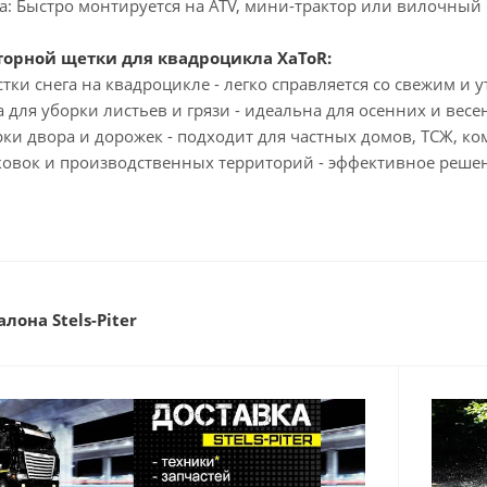
а: Быстро монтируется на ATV, мини-трактор или вилочный 
орной щетки для квадроцикла XaToR:
стки снега на квадроцикле - легко справляется со свежим и
а для уборки листьев и грязи - идеальна для осенних и весе
рки двора и дорожек - подходит для частных домов, ТСЖ, к
ковок и производственных территорий - эффективное решен
лона Stels-Piter