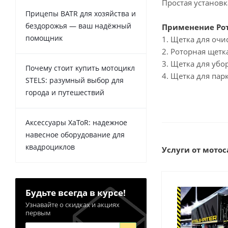
Простая установк
Прицепы BATR для хозяйства и
бездорожья — ваш надёжный
Применение Рот
помощник
1. Щетка для очи
2. Роторная щетк
3. Щетка для убо
Почему стоит купить мотоцикл
4. Щетка для пар
STELS: разумный выбор для
города и путешествий
Аксессуары XaToR: надежное
навесное оборудование для
квадроциклов
Услуги от мотоса
Будьте всегда в курсе!
Узнавайте о скидках и акциях
первым