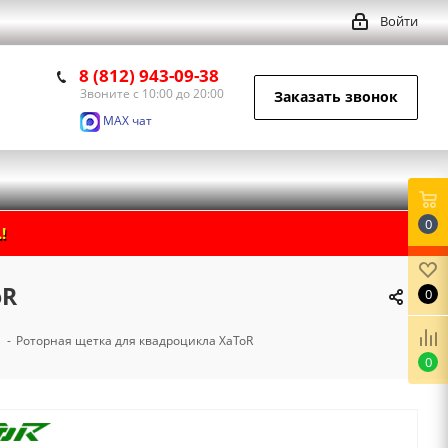
Войти
8 (812) 943-09-38
Звоните с 10:00 до 20:00
Заказать звонок
MAX чат
0
!
oR
0
-
Роторная щетка для квадроцикла XaToR
0