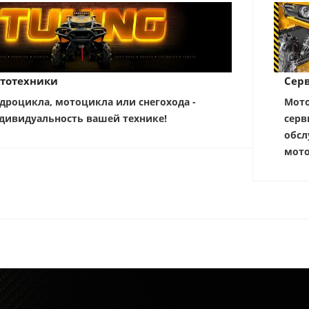
тотехники
Серв
дроцикла, мотоцикла или снегохода -
Мото
дивидуальность вашей технике!
серв
обсл
мото