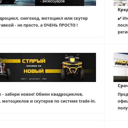
Кред
дроцикл, снегоход, мотоцикл или скутер
✔️ И
тавкой - не просто, а ОЧЕНЬ ПРОСТО !
посл
реги
Сро
е - забери новое! Обмен квадроциклов,
Прод
, мотоциклов и скутеров по системе trade-in.
офиц
полу