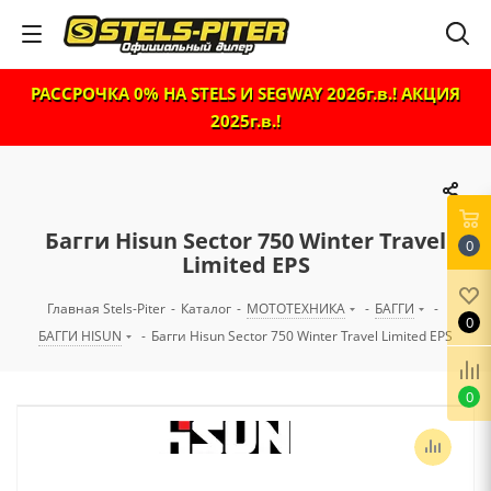
РАССРОЧКА 0% НА STELS И SEGWAY 2026г.в.! АКЦИЯ
2025г.в.!
Багги Hisun Sector 750 Winter Travel
0
Limited EPS
Главная Stels-Piter
-
Каталог
-
МОТОТЕХНИКА
-
БАГГИ
-
0
БАГГИ HISUN
-
Багги Hisun Sector 750 Winter Travel Limited EPS
0