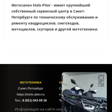
Мотосалон Stels-Piter - имеет крупнейший
собственный сервисный центр в Санкт-
Петербурге по техническому обслуживанию и
ремонту квадроциклов, снегоходов,
мотоциклов, скутеров и другой мототехники.
МОТОТЕХНИКА
STELS-PITER СОФИЙСКАЯ
Cанкт-Петербург
Софийская ул. 6Б
https://stels-piter.ru
e-mail: sales@stels-piter.ru
Тел.:
8 (921) 943 09 38
Тел.:
8 (921) 943 09 38
Информация на сайте носит исключительно