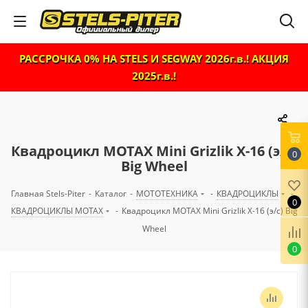
РАССРОЧКА 0% НА STELS И SEGWAY 2026г.в.! АКЦИЯ
2025г.в.!
Квадроцикл MOTAX Mini Grizlik X-16 (э/с)
0
Big Wheel
Главная Stels-Piter
-
Каталог
-
МОТОТЕХНИКА
-
КВАДРОЦИКЛЫ
-
0
КВАДРОЦИКЛЫ MOTAX
-
Квадроцикл MOTAX Mini Grizlik X-16 (э/с) Big
Wheel
0