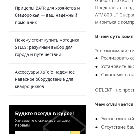
Guepard 2.0 K01 T
Представьте квад
Прицепы BATR для хозяйства и
ATV 800 LT Guepa
бездорожья — ваш надёжный
мириться с комп
помощник
В чём суть ком
Почему стоит купить мотоцикл
STELS: разумный выбор для
Это минималисти
города и путешествий
Реализовать с
Установить ак
Аксессуары XaToR: надежное
Сэкономить на
навесное оборудование для
квадроциклов
ОБЪЕКТ - не прос
Чем отличается
Будьте всегда в курсе!
Эксклюзивный 
Узнавайте о скидках и акциях
первым
Отсутствие ба