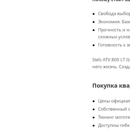
Свобода выбор
Экономия. Баз
Прочность и н
сложных услов
Готовность к э
Stels ATV 800 LT
него жизнь. Соз
Покупка квад
Цены официаль
Собственный 
Тюнинг мотот
Доступны гибк