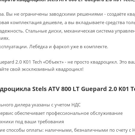
а. Вы не ограничены заводскими решениями - создаёте ква
овая комплектация дешевле, а вы вкладываете средства толь
адежность. Стальные диски, механическая система управле
иях.
ксплуатации. Лебёдка и фаркоп уже в комплекте.
 Guepard 2.0 K01 Tech «Объект» - не просто квадроцикл. Это
дайте свой эксклюзивный квадроцикл!
роцикла Stels ATV 800 LT Guepard 2.0 K01 T
ного дилера указаны с учетом НДС
сервис обеспечивает профессиональное обслуживание
ехники под ваши требования
ие способы оплаты: наличными, безналичными по счету с Н