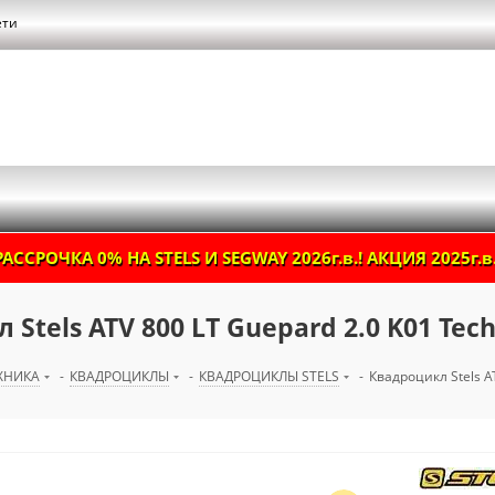
ети
РАССРОЧКА 0% НА STELS И SEGWAY 2026г.в.! АКЦИЯ 2025г.в.
Stels ATV 800 LT Guepard 2.0 K01 Tec
ХНИКА
-
КВАДРОЦИКЛЫ
-
КВАДРОЦИКЛЫ STELS
-
Квадроцикл Stels A