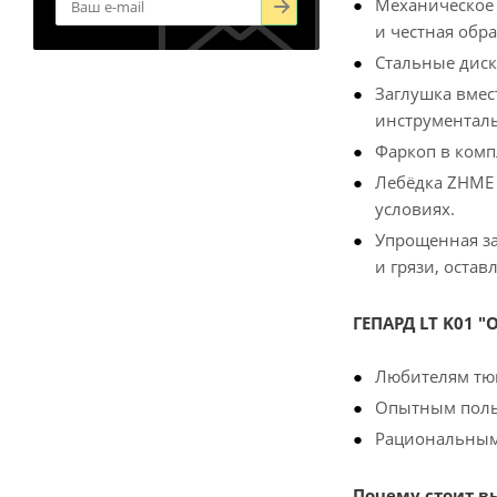
Механическое 
и честная обра
Стальные диск
Заглушка вмес
инструменталь
Фаркоп в комп
Лебёдка ZHME 
условиях.
Упрощенная за
и грязи, оста
ГЕПАРД LT K01 "
Любителям тюн
Опытным польз
Рациональным 
Почему стоит вы