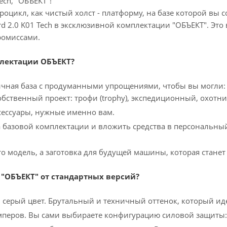
ech, "ОБЪЕКТ"!
роцикл, как чистый холст - платформу, на базе которой вы 
rd 2.0 K01 Tech в эксклюзивной комплектации "ОБЪЕКТ". Это
ромиссами.
плектации ОБЪЕКТ?
чная база с продуманными упрощениями, чтобы вы могли:
обственный проект: трофи (trophy), экспедиционный, охотн
сессуары, нужные именно вам.
 базовой комплектации и вложить средства в персональны
то модель, а заготовка для будущей машины, которая станет
 "ОБЪЕКТ" от стандартных версий?
серый цвет. Брутальный и техничный оттенок, который ид
мперов. Вы сами выбираете конфигурацию силовой защиты: