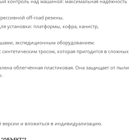
лный контроль над машиной: максимальная надёжность
рессивной off‑road резины.
ля установки: платформы, кофра, канистр,
окушами, экспедиционным оборудованием.
с синтетическим тросом, которая пригодится в сложных
лена облегчённая пластиковая. Она защищает от пыли
ы.
й версии и вложиться в индивидуализацию.
, "ОБЪЕКТ"?