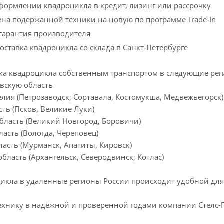
ормлении квадроцикла в кредит, лизинг или рассрочку
на подержанной техники на новую по программе Trade-In
гарантия производителя
оставка квадроцикла со склада в Санкт-Петербурге
ка квадроцикла собственным транспортом в следующие рег
овскую область
елия (Петрозаводск, Сортавала, Костомукша, Медвежьегорск)
сть (Псков, Великие Луки)
бласть (Великий Новгород, Боровичи)
ласть (Вологда, Череповец)
асть (Мурманск, Апатиты, Кировск)
область (Архангельск, Северодвинск, Котлас)
цикла в удаленные регионы России происходит удобной для
ехнику в надёжной и проверенной годами компании Стелс-