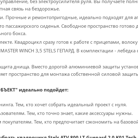
управление, без электроусилителя руля. Вы получаете по
тная связь на бездорожье.
и. Прочные и ремонтопригодные, идеально подходят для аг
то пассажирского сиденья. Свободное пространство готово д
ного бокса.
лекте. Квадроцикл сразу готов к работе с прицепами, вол
MASTER WINCH 3,5 STELS ГЕПАРД. В комплектации - лебёдка 
щита днища. Вместо дорогой алюминиевой защиты установ
вляет пространство для монтажа собственной силовой защит
ОБЪЕКТ" идеально подойдет:
инга. Тем, кто хочет собрать идеальный проект с нуля.
ователям. Тем, кто точно знает, какие аксессуары нужны.
покупателям. Тем, кто предпочитает сэкономить на базово
брать квадроцикл Stels ATV 800 LT Guepard 2.0 K01 Tech