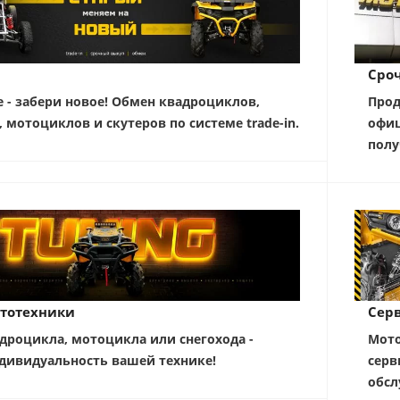
Сро
е - забери новое! Обмен квадроциклов,
Прод
, мотоциклов и скутеров по системе trade-in.
офиц
полу
тотехники
Серв
дроцикла, мотоцикла или снегохода -
Мото
дивидуальность вашей технике!
серв
обсл