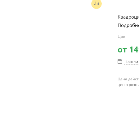
Квадроцик
Подробн
Цвет
от
14
Нашли 
Цена дейст
цен в розн