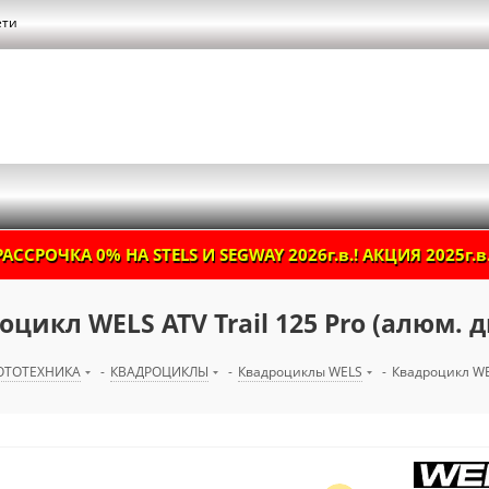
ети
РАССРОЧКА 0% НА STELS И SEGWAY 2026г.в.! АКЦИЯ 2025г.в.
оцикл WELS ATV Trail 125 Pro (алюм. 
ОТОТЕХНИКА
-
КВАДРОЦИКЛЫ
-
Квадроциклы WELS
-
Квадроцикл WEL