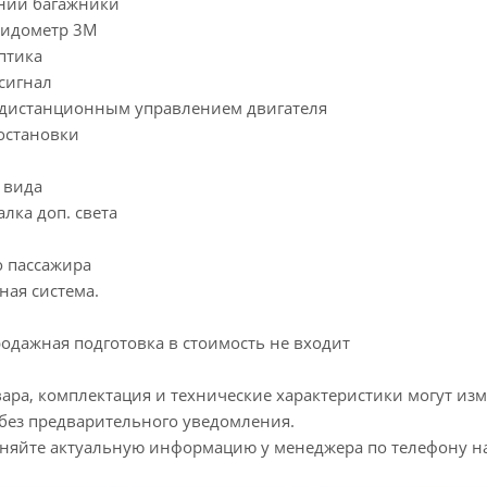
дний багажники
пидометр 3М
птика
сигнал
с дистанционным управлением двигателя
остановки
о вида
алка доп. света
о пассажира
ная система.
одажная подготовка в стоимость не входит
ара, комплектация и технические характеристики могут из
без предварительного уведомления.
чняйте актуальную информацию у менеджера по телефону на