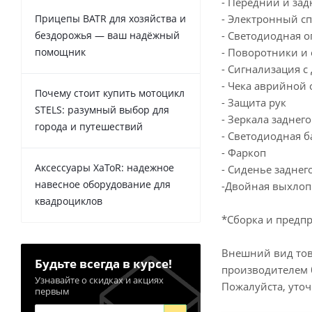
- Передний и за
Прицепы BATR для хозяйства и
- Электронный с
бездорожья — ваш надёжный
- Светодиодная о
помощник
- Поворотники и 
- Сигнализация 
- Чека аврийной 
Почему стоит купить мотоцикл
- Защита рук
STELS: разумный выбор для
- Зеркала заднег
города и путешествий
- Светодиодная б
- Фаркоп
Аксессуары XaToR: надежное
- Сиденье заднег
навесное оборудование для
-Двойная выхлоп
квадроциклов
*Сборка и предпр
Внешний вид тов
Будьте всегда в курсе!
производителем 
Узнавайте о скидках и акциях
Пожалуйста, уто
первым