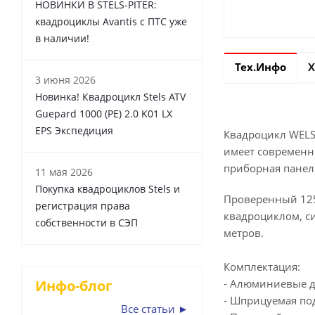
НОВИНКИ В STELS-PITER:
квадроциклы Avantis с ПТС уже
в наличии!
Тех.Инфо
Х
3 июня 2026
Новинка! Квадроцикл Stels ATV
Guepard 1000 (PE) 2.0 K01 LX
EPS Экспедиция
Квадроцикл WELS 
имеет современн
приборная панел
11 мая 2026
Покупка квадроциклов Stels и
Проверенный 125
регистрация права
квадроциклом, с
собственности в СЭП
метров.
Комплектация:
Инфо-блог
- Алюминиевые 
- Шприцуемая по
Все статьи ►