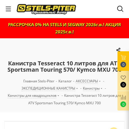
РАССРОЧКА 0% НА STELS И SEGWAY 2026г.в.! АКЦИЯ
2025г.в.!
Канистра Tesseract 10 литров для ATV
0
Sportsman Touring 570/ Kymco MXU 700
Главная Stels-Piter
-
Каталог
-
АКСЕССУАРЫ
-
0
ЭКСПЕДИЦИОННЫЕ КАНИСТРЫ
-
Канистры
-
Канистры для квадроциклов
-
Канистра Tesseract 10 литров для
ATV Sportsman Touring 570/ Kymco MXU 700
0