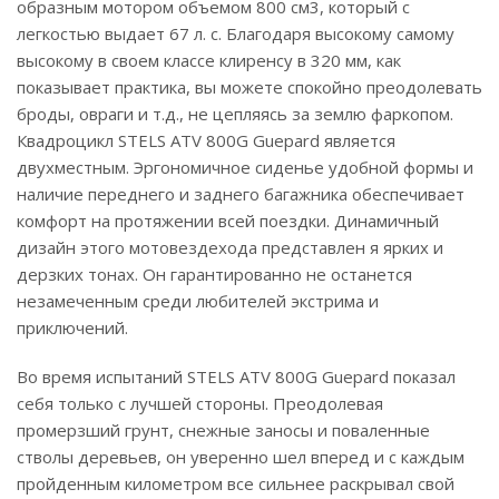
образным мотором объемом 800 см3, который с
легкостью выдает 67 л. с. Благодаря высокому самому
высокому в своем классе клиренсу в 320 мм, как
показывает практика, вы можете спокойно преодолевать
броды, овраги и т.д., не цепляясь за землю фаркопом.
Квадроцикл STELS ATV 800G Guepard является
двухместным. Эргономичное сиденье удобной формы и
наличие переднего и заднего багажника обеспечивает
комфорт на протяжении всей поездки. Динамичный
дизайн этого мотовездехода представлен я ярких и
дерзких тонах. Он гарантированно не останется
незамеченным среди любителей экстрима и
приключений.
Во время испытаний STELS ATV 800G Guepard показал
себя только с лучшей стороны. Преодолевая
промерзший грунт, снежные заносы и поваленные
стволы деревьев, он уверенно шел вперед и с каждым
пройденным километром все сильнее раскрывал свой