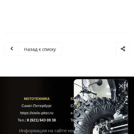
Назад к списку
МОТОТЕХНИКА
STELS-PITER СОФИЙСКАЯ
Cанкт-Петербург
Софийская ул. 6Б
https://stels-piter.ru
e-mail: sales@stels-piter.ru
Тел.:
8 (921) 943 09 38
Тел.:
8 (921) 943 09 38
Информация на сайте носит исключительно