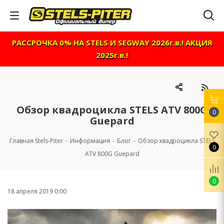
РАССРОЧКА 0% НА STELS И SEGWAY 2026г.в.! АКЦИЯ
2025г.в.!
Обзор квадроцикла STELS ATV 800G
0
Guepard
Главная Stels-Piter
-
Информация
-
Блог
-
Обзор квадроцикла STELS
0
ATV 800G Guepard
0
18 апреля 2019 0:00