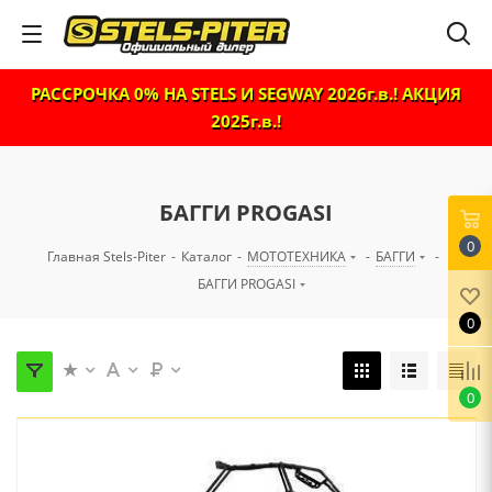
РАССРОЧКА 0% НА STELS И SEGWAY 2026г.в.! АКЦИЯ
2025г.в.!
БАГГИ PROGASI
0
Главная Stels-Piter
-
Каталог
-
МОТОТЕХНИКА
-
БАГГИ
-
БАГГИ PROGASI
0
0