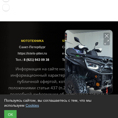
МОТОТЕХНИКА
STELS-PITER СОФИЙСКАЯ
Cанкт-Петербург
Софийская ул. 6Б
https://stels-piter.ru
e-mail: sales@stels-piter.ru
Тел.:
8 (921) 943 09 38
Тел.:
8 (921) 943 09 38
Информация на сайте носит исключительно
информационный характер и не может считаться
публичной офертой, которая определяется
положениями статьи 437 (п.2) ГК РФ. Для получения
подробной информации об имеющихся товарах и
ценах воспользуйтесь контактами, указанными на
Пользуясь сайтом, вы соглашаетесь с тем, что мы
используем
Cookies
сайте
ОК