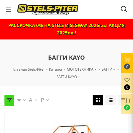
РАССРОЧКА 0% НА STELS И SEGWAY 2026г.в.! АКЦИЯ
2025г.в.!
БАГГИ KAYO
0
Главная Stels-Piter
-
Каталог
-
МОТОТЕХНИКА
-
БАГГИ
-
БАГГИ KAYO
0
0