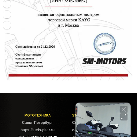
МОТОТЕХНИКА
STELS-PITER СОФИЙСКАЯ
Cанкт-Петербург
Софийская ул. 6Б
https://stels-piter.ru
e-mail: sales@stels-piter.ru