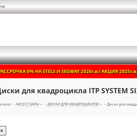
ети
РАССРОЧКА 0% НА STELS И SEGWAY 2026г.в.! АКЦИЯ 2025г.в.
Диски для квадроцикла ITP SYSTEM SI
аталог
-
АКСЕССУАРЫ
-
ДИСКИ ДЛЯ КВАДРОЦИКЛОВ
-
Диски для квадр