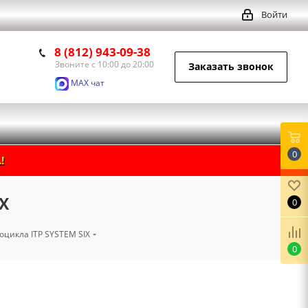
Войти
8 (812) 943-09-38
Звоните с 10:00 до 20:00
Заказать звонок
MAX чат
0
!
X
0
оцикла ITP SYSTEM SIX
0