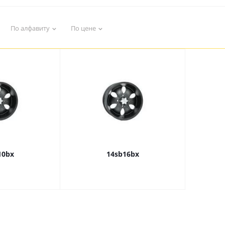
По алфавиту
По цене
10bx
14sb16bx