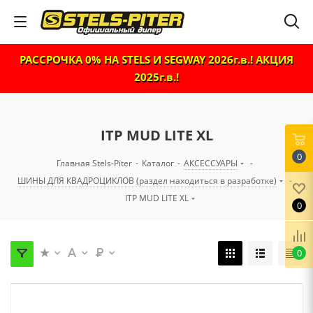
РАССРОЧКА 0% НА STELS И SEGWAY 2026г.в.! АКЦИЯ
2025г.в.!
ITP MUD LITE XL
0
Главная Stels-Piter
-
Каталог
-
АКСЕССУАРЫ
-
ШИНЫ ДЛЯ КВАДРОЦИКЛОВ (раздел находиться в разработке)
-
ITP MUD LITE XL
0
0