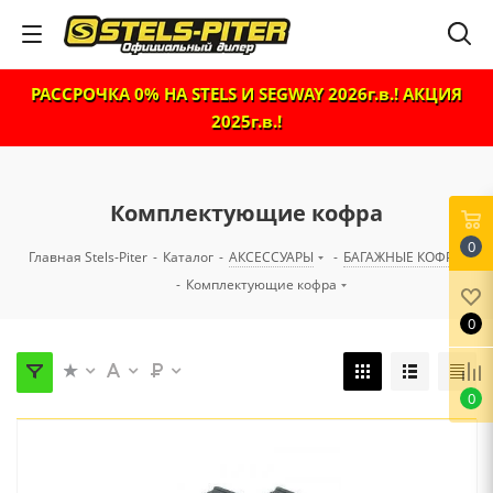
РАССРОЧКА 0% НА STELS И SEGWAY 2026г.в.! АКЦИЯ
2025г.в.!
Комплектующие кофра
0
Главная Stels-Piter
-
Каталог
-
АКСЕССУАРЫ
-
БАГАЖНЫЕ КОФРЫ
-
Комплектующие кофра
0
0