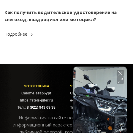
Как получить водительское удостоверение на
снегоход, квадроцикл или мотоцикл?
Подробнее
МОТОТЕХНИКА
STELS-PITER СОФИЙСКАЯ
Cанкт-Петербург
Софийская ул. 6Б
https://stels-piter.ru
e-mail: sales@stels-piter.ru
Тел.:
8 (921) 943 09 38
Тел.:
8 (921) 943 09 38
Информация на сайте носит исключительно
информационный характер и не может считаться
публичной офертой, которая определяется