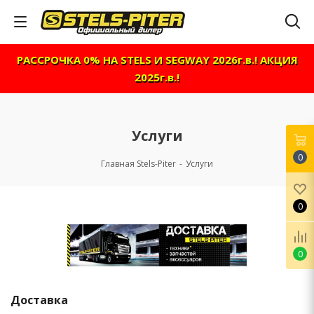
РАССРОЧКА 0% НА STELS И SEGWAY 2026г.в.! АКЦИЯ
2025г.в.!
Услуги
0
Главная Stels-Piter
-
Услуги
0
0
Доставка