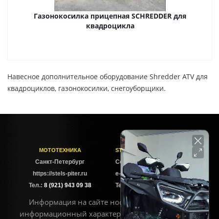
Газонокосилка прицепная SCHREDDER для
квадроцикла
Навесное дополнительное оборудование Shredder ATV для
квадроциклов, газонокосилки, снегоуборщики.
МОТОТЕХНИКА
STELS-PITER СОФИЙСКАЯ
Cанкт-Петербург
Софийская ул. 6Б
https://stels-piter.ru
e-mail: sales@stels-piter.ru
Тел.:
8 (921) 943 09 38
Тел.:
8 (921) 943 09 38
Информация на сайте носит исключительно
информационный характер и не может считаться