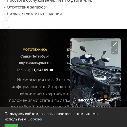
- Простота обслуживания. Нет ТО двигателя;
- Отсутствия запахов;
- Низкая стоимость владения.
МОТОТЕХНИКА
STELS-PITER СОФИЙСКАЯ
Cанкт-Петербург
Софийская ул. 6Б
https://stels-piter.ru
e-mail: sales@stels-piter.ru
Тел.:
8 (921) 943 09 38
Тел.:
8 (921) 943 09 38
Информация на сайте носит исключительно
информационный характер и не может считаться
публичной офертой, которая определяется
положениями статьи 437 (п.2) ГК РФ. Для получения
подробной информации об имеющихся товарах и
ценах воспользуйтесь контактами, указанными на
Пользуясь сайтом, вы соглашаетесь с тем, что мы
используем
Cookies
сайте