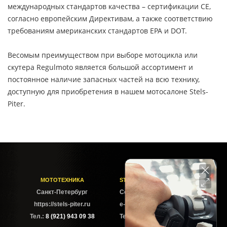
международных стандартов качества – сертификации CE,
согласно европейским Директивам, а также соответствию
требованиям американских стандартов EPA и DOT.
Весомым преимуществом при выборе мотоцикла или
скутера Regulmoto является большой ассортимент и
постоянное наличие запасных частей на всю технику,
доступную для приобретения в нашем мотосалоне Stels-
Piter.
МОТОТЕХНИКА
STELS-PITER СОФИЙСКАЯ
Cанкт-Петербург
Софийская ул. 6Б
https://stels-piter.ru
e-mail: sales@stels-piter.ru
Тел.:
8 (921) 943 09 38
Тел.:
8 (921) 943 09 38