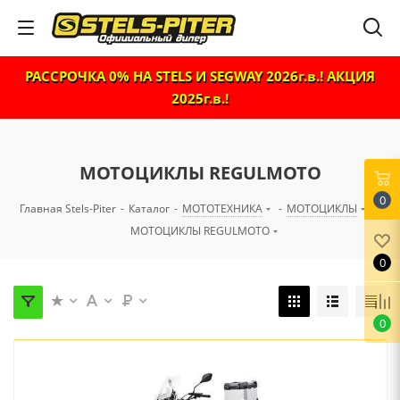
РАССРОЧКА 0% НА STELS И SEGWAY 2026г.в.! АКЦИЯ
2025г.в.!
МОТОЦИКЛЫ REGULMOTO
0
Главная Stels-Piter
-
Каталог
-
МОТОТЕХНИКА
-
МОТОЦИКЛЫ
-
МОТОЦИКЛЫ REGULMOTO
0
0