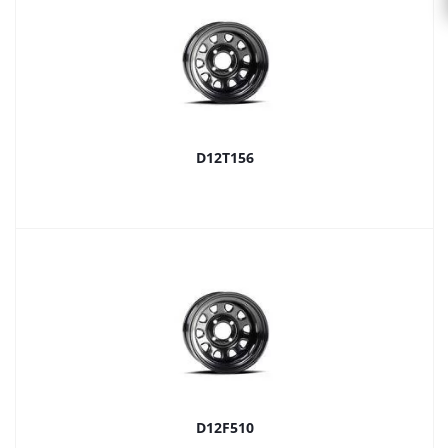
D12T156
D12F510