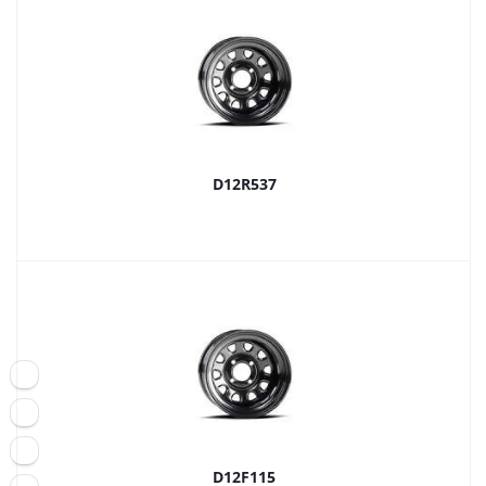
D12R537
D12F115