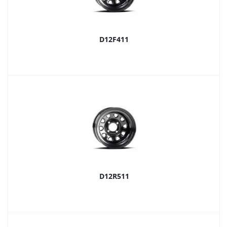
D12F411
D12R511