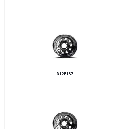
D12F137