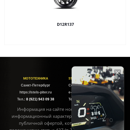
D12R137
МОТОТЕХНИКА
STELS-PITER СОФИЙСКАЯ
Cанкт-Петербург
Софийская ул. 6Б
https://stels-piter.ru
e-mail: sales@stels-piter.ru
Тел.:
8 (921) 943 09 38
Тел.:
8 (921) 943 09 38
Информация на сайте носит исключительно
информационный характер и не может считаться
публичной офертой, которая определяется