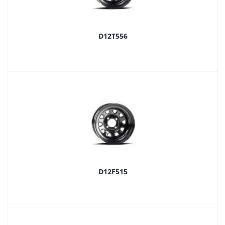
D12T556
D12F515