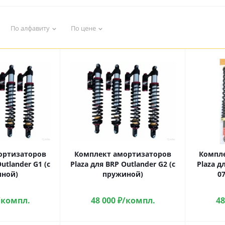
По алфавиту
По цене
ортизаторов
Комплект амортизаторов
Компл
utlander G1 (с
Plaza для BRP Outlander G2 (с
Plaza д
ной)
пружиной)
07
/компл.
48 000
₽
/компл.
48