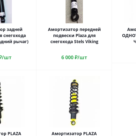
ор задней
Амортизатор передней
Амо
я снегохода
подвески Plaza для
ОДНО
задний рычаг)
снегохода Stels Viking
₽
/шт
6 000
₽
/шт
ор PLAZA
Амортизатор PLAZA