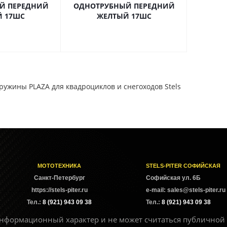
Й ПЕРЕДНИЙ
ОДНОТРУБНЫЙ ПЕРЕДНИЙ
Й 17ШС
ЖЕЛТЫЙ 17ШС
ужины PLAZA для квадроциклов и снегоходов Stels
МОТОТЕХНИКА
STELS-PITER СОФИЙСКАЯ
Cанкт-Петербург
Софийская ул. 6Б
https://stels-piter.ru
e-mail: sales@stels-piter.ru
Тел.:
8 (921) 943 09 38
Тел.:
8 (921) 943 09 38
нформационный характер и не может считаться публичной 