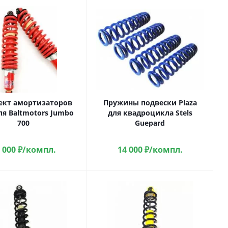
ект амортизаторов
Пружины подвески Plaza
ля Baltmotors Jumbo
для квадроцикла Stels
700
Guepard
 000
₽
/компл.
14 000
₽
/компл.