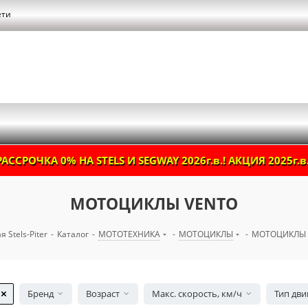
ети
РАССРОЧКА 0% НА STELS И SEGWAY 2026г.в.! АКЦИЯ 2025г.в.
МОТОЦИКЛЫ VENTO
я Stels-Piter
-
Каталог
-
МОТОТЕХНИКА
-
МОТОЦИКЛЫ
-
МОТОЦИКЛЫ 
Бренд
Возраст
Макс. скорость, км/ч
Тип дви