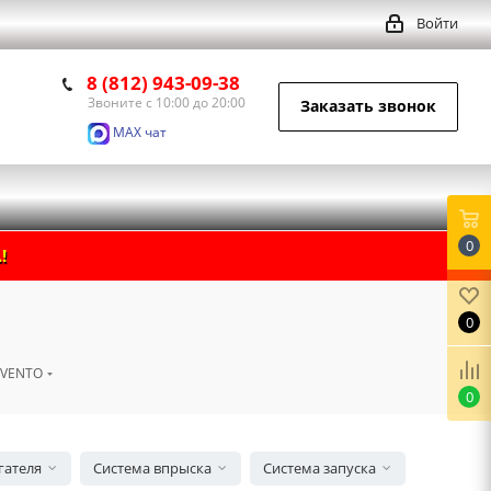
Войти
8 (812) 943-09-38
Звоните с 10:00 до 20:00
Заказать звонок
MAX чат
0
!
0
VENTO
0
гателя
Система впрыска
Система запуска