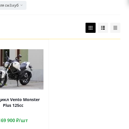
ля см3.куб
икл Vento Monster
Plus 125cc
169 900
₽
/шт