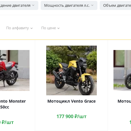
дение двигателя
Мощность двигателя л.с.
Объем двигате
По алфавиту
По цене
nto Monster
Мотоцикл Vento Grace
Мотоц
250cc
177 900
₽
/шт
0
₽
/шт