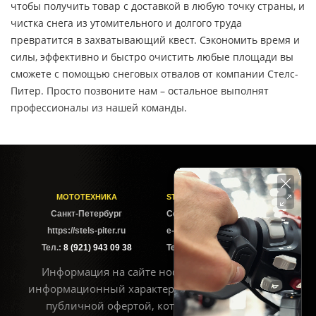
чтобы получить товар с доставкой в любую точку страны, и
чистка снега из утомительного и долгого труда
превратится в захватывающий квест. Сэкономить время и
силы, эффективно и быстро очистить любые площади вы
сможете с помощью снеговых отвалов от компании Стелс-
Питер. Просто позвоните нам – остальное выполнят
профессионалы из нашей команды.
МОТОТЕХНИКА
STELS-PITER СОФИЙСКАЯ
Cанкт-Петербург
Софийская ул. 6Б
https://stels-piter.ru
e-mail: sales@stels-piter.ru
Тел.:
8 (921) 943 09 38
Тел.:
8 (921) 943 09 38
Информация на сайте носит исключительно
информационный характер и не может считаться
публичной офертой, которая определяется