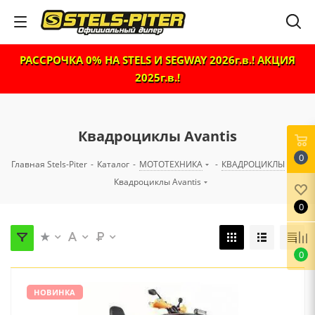
РАССРОЧКА 0% НА STELS И SEGWAY 2026г.в.! АКЦИЯ
2025г.в.!
Квадроциклы Avantis
0
Главная Stels-Piter
-
Каталог
-
МОТОТЕХНИКА
-
КВАДРОЦИКЛЫ
-
Квадроциклы Avantis
0
0
НОВИНКА