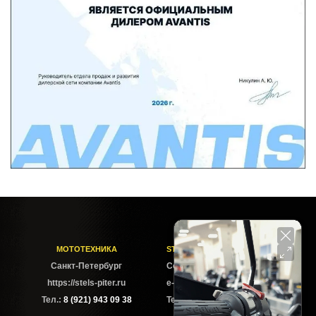
МОТОТЕХНИКА
STELS-PITER СОФИЙСКАЯ
Cанкт-Петербург
Софийская ул. 6Б
https://stels-piter.ru
e-mail: sales@stels-piter.ru
Тел.:
8 (921) 943 09 38
Тел.:
8 (921) 943 09 38