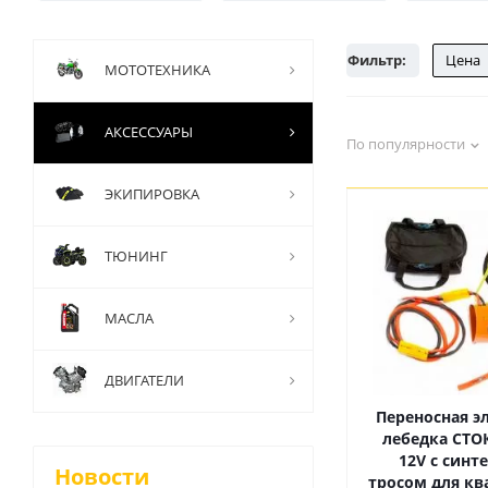
Фильтр:
Цена
МОТОТЕХНИКА
АКСЕССУАРЫ
По популярности
ЭКИПИРОВКА
ТЮНИНГ
МАСЛА
ДВИГАТЕЛИ
Переносная э
лебедка СТОК
12V с синт
Новости
тросом для кв