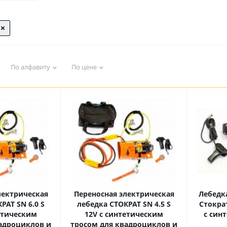
По алфавиту
По цене
лектрическая
Переносная электрическая
Лебедк
РАТ SN 6.0 S
лебедка СТОКРАТ SN 4.5 S
Стократ
етическим
12V с синтетическим
с син
адроциклов и
тросом для квадроциклов и