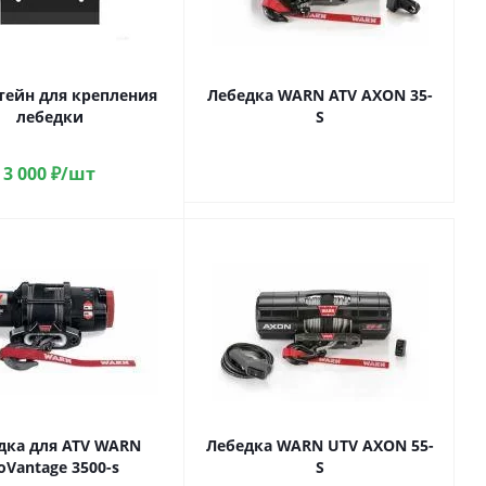
ейн для крепления
Лебедка WARN ATV AXON 35-
лебедки
S
3 000
₽
/шт
дка для ATV WARN
Лебедка WARN UTV AXON 55-
oVantage 3500-s
S