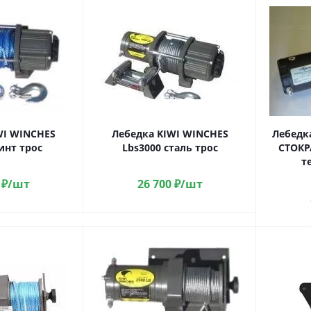
WI WINCHES
Лебедка KIWI WINCHES
Лебедк
инт трос
Lbs3000 сталь трос
СТОКРА
те
₽
/шт
26 700
₽
/шт