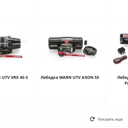
UTV VRX 45-S
Лебедка WARN UTV AXON 55
Лебе
P
Показать еще