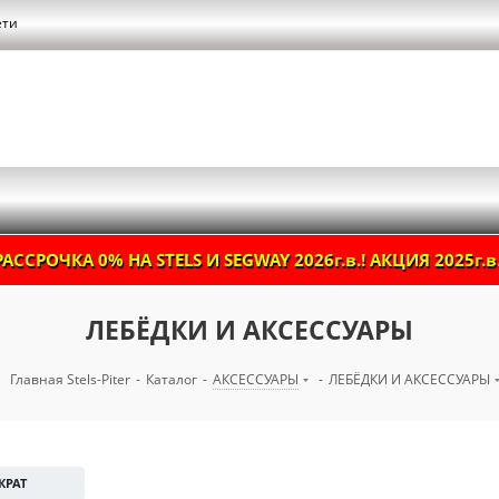
ети
РАССРОЧКА 0% НА STELS И SEGWAY 2026г.в.! АКЦИЯ 2025г.в.
ЛЕБЁДКИ И АКСЕССУАРЫ
Главная Stels-Piter
-
Каталог
-
АКСЕССУАРЫ
-
ЛЕБЁДКИ И АКСЕССУАРЫ
КРАТ