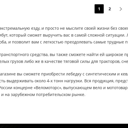
1
2
экстремальную езду, и просто не мыслите своей жизни без своег
бут, который сможет выручить вас в самой сложной ситуации. 
оба, и позволит вам с легкостью преодолевать самые трудные п
транспортного средства, вы также сможете найти ей широкое п
ых грузов либо же в качестве тяговой силы для тракторов, сне
агазине вы сможете приобрести лебедку с синтетическим и ке
ть выдерживать около 4-х тонн нагрузки. Вся продукция, предст
России концерне «Веломоторс», выпускающем вело и мототовар
о и на зарубежном потребительском рынке.