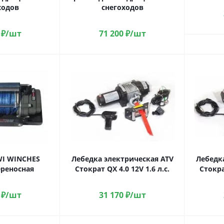
ходов
снегоходов
₽
/шт
71 200
₽
/шт
WI WINCHES
Лебедка электрическая ATV
Лебедк
ереносная
Стократ QX 4.0 12V 1.6 л.с.
Стократ
₽
/шт
31 170
₽
/шт