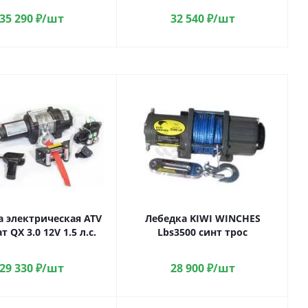
35 290
₽
/шт
32 540
₽
/шт
а электрическая ATV
Лебедка KIWI WINCHES
 QX 3.0 12V 1.5 л.с.
Lbs3500 синт трос
29 330
₽
/шт
28 900
₽
/шт