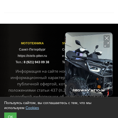
МОТОТЕХНИКА
STELS-PITER СОФИЙСКАЯ
Cанкт-Петербург
Софийская ул. 6Б
https://stels-piter.ru
e-mail: sales@stels-piter.ru
Тел.:
8 (921) 943 09 38
Тел.:
8 (921) 943 09 38
Информация на сайте носит исключительно
информационный характер и не может считаться
публичной офертой, которая определяется
положениями статьи 437 (п.2) ГК РФ. Для получения
подробной информации об имеющихся товарах и
ценах воспользуйтесь контактами, указанными на
Пользуясь сайтом, вы соглашаетесь с тем, что мы
используем
Cookies
сайте
ОК