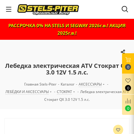
РАССРОЧКА 0% НА STELS И SEGWAY 2026г.в.! АКЦИЯ
2025г.в.!
Лебедка электрическая ATV Стократ QX
0
3.0 12V 1.5 л.с.
Главная Stels-Piter
-
Каталог
-
АКСЕССУАРЫ
-
0
ЛЕБЁДКИ И АКСЕССУАРЫ
-
СТОКРАТ
-
Лебедка электрическая ATV
Стократ QX 3.0 12V 1.5 л.с.
0