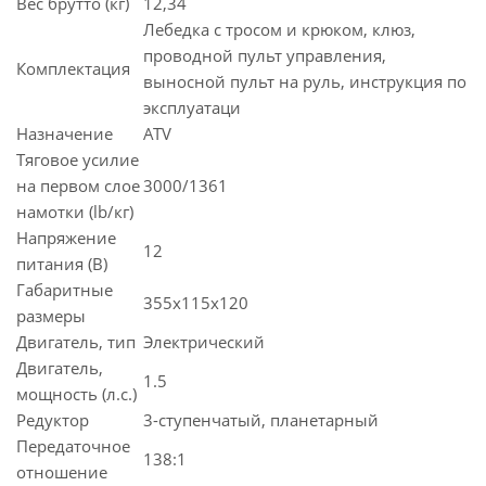
Вес брутто (кг)
12,34
Лебедка с тросом и крюком, клюз,
проводной пульт управления,
Комплектация
выносной пульт на руль, инструкция по
эксплуатаци
Назначение
ATV
Тяговое усилие
на первом слое
3000/1361
намотки (lb/кг)
Напряжение
12
питания (В)
Габаритные
355x115x120
размеры
Двигатель, тип
Электрический
Двигатель,
1.5
мощность (л.с.)
Редуктор
3-ступенчатый, планетарный
Передаточное
138:1
отношение