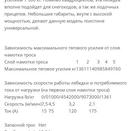
вполне подойдет для снегоходов, а так же лодочных
прицепов. Небольшие габариты, вкупе с высокой
мощностью, делают данную модель поистине
универсальной.
Зависимость максимального тягового усилия от слоя
намотки троса
Слой намотки троса
1
2
3
4
5
Максимальное тяговое усилие кг
1361
1140
985
849
760
Зависимость скорости работы лебедки и потребляемого
тока от нагрузки (на первом слое намотки троса)
Нагрузка lb/кг
0/0
1000/454
2000/907
3000/1361
Скорость (м/мин)
7,5
4,5
3,2
2,1
Ток (А)
15
75
120
175
Запасной трос
Нет