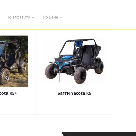
По алфавиту
По цене
cota K5+
Багги Yacota K5