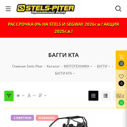
РАССРОЧКА 0% НА STELS И SEGWAY 2026г.в.! АКЦИЯ
2025г.в.!
БАГГИ KTA
0
Главная Stels-Piter
-
Каталог
-
МОТОТЕХНИКА
-
БАГГИ
-
БАГГИ KTA
0
0
СОВЕТУЕМ
НОВИНКА