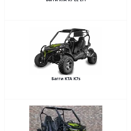
Багги KTA K7s