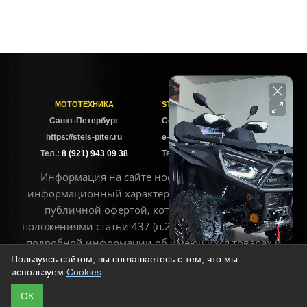
МОТОТЕХНИКА
STELS-PITER СОФИЙСКАЯ
Cанкт-Петербург
Софийская ул. 6Б
https://stels-piter.ru
e-mail: sales@stels-piter.ru
Тел.:
8 (921) 943 09 38
Тел.:
8 (921) 943 09 38
Информация на сайте носит исключительно
информационный характер и не может считаться
публичной офертой, которая определяется
положениями статьи 437 (п.2) ГК РФ. Для получения
подробной информации об имеющихся товарах и
ценах воспользуйтесь контактами, указанными на
Пользуясь сайтом, вы соглашаетесь с тем, что мы
используем
Cookies
сайте
ОК