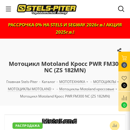
РАССРОЧКА 0% НА STELS И SEGWAY 2026г.в.! АКЦИЯ
2025г.в.!
Мотоцикл Motoland Кросс PWR FM300
0
NC (ZS 182MN)
Главная Stels-Piter
-
Каталог
-
МОТОТЕХНИКА
-
МОТОЦИКЛЫ
-
0
МОТОЦИКЛЫ MOTOLAND
-
Мотоциклы Motoland кроссовые
-
Мотоцикл Motoland Кросс PWR FM300 NC (ZS 182MN)
0
РАСПРОДАЖА