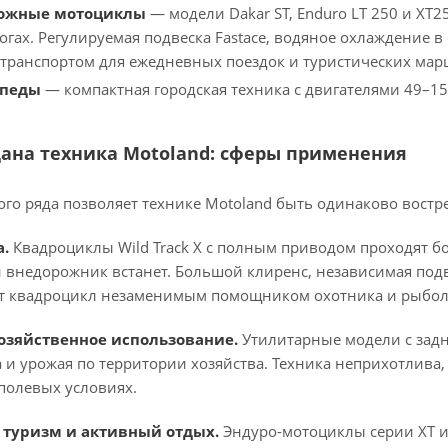
рожные мотоциклы
— модели Dakar ST, Enduro LT 250 и XT2
огах. Регулируемая подвеска Fastace, водяное охлаждение в
ранспортом для ежедневных поездок и туристических мар
опеды
— компактная городская техника с двигателями 49–15
дана техника Motoland: сферы применения
го ряда позволяет технике Motoland быть одинаково востр
а.
Квадроциклы Wild Track X с полным приводом проходят б
й внедорожник встанет. Большой клиренс, независимая подв
т квадроцикл незаменимым помощником охотника и рыбол
озяйственное использование.
Утилитарные модели с задн
 и урожая по территории хозяйства. Техника неприхотлива,
полевых условиях.
туризм и активный отдых.
Эндуро-мотоциклы серии XT и