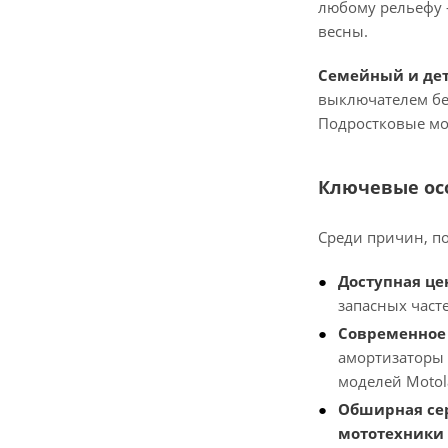
любому рельефу —
весны.
Семейный и дет
выключателем без
Подростковые мо
Ключевые ос
Среди причин, п
Доступная це
запасных част
Современное
амортизаторы 
моделей Motol
Обширная сер
мототехники