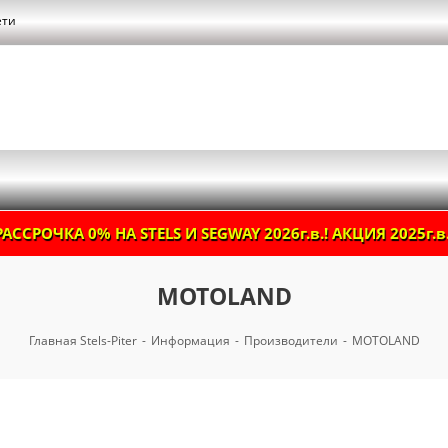
ети
РАССРОЧКА 0% НА STELS И SEGWAY 2026г.в.! АКЦИЯ 2025г.в.
MOTOLAND
Главная Stels-Piter
-
Информация
-
Производители
-
MOTOLAND