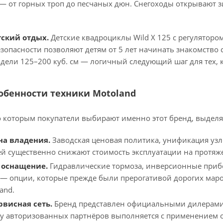
 от горных троп до песчаных дюн. Снегоходы открывают зи
ский отдых.
Детские квадроциклы Wild X 125 с регулятор
опасности позволяют детям от 5 лет начинать знакомство 
дели 125–200 куб. см — логичный следующий шаг для тех, к
обенности техники Motoland
о которым покупатели выбирают именно этот бренд, выдел
на владения.
Заводская ценовая политика, унификация узл
ей существенно снижают стоимость эксплуатации на протяже
 оснащение.
Гидравлические тормоза, инверсионные прибо
— опции, которые прежде были прерогативой дорогих маро
and.
висная сеть.
Бренд представлен официальными дилерами 
у авторизованных партнёров выполняется с применением 