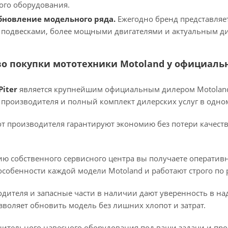
ого оборудования.
бновление модельного ряда.
Ежегодно бренд представляе
подвесками, более мощными двигателями и актуальным д
о покупки мототехники Motoland у официаль
Piter
является крупнейшим официальным дилером Motoland в
производителя и полный комплект дилерских услуг в одном
от производителя гарантируют экономию без потери качест
ию собственного сервисного центра вы получаете оператив
собенности каждой модели Motoland и работают строго по 
дителя и запасные части в наличии дают уверенность в на
зволяет обновить модель без лишних хлопот и затрат.
нительного навесного оборудования под ваши задачи и п