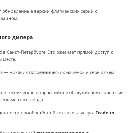
т обновлённые версии флагманских серий с
изайном.
ного дилера
 Санкт-Петербурге. Это означает прямой доступ к
 месте.
ва — никаких посреднических наценок и серых схем
ное техническое и гарантийное обслуживание: опытные
регламентам завода.
дёжности приобретённой техники, а услуга
Trade-in
рофессиональный
тюнинг мотоциклов и