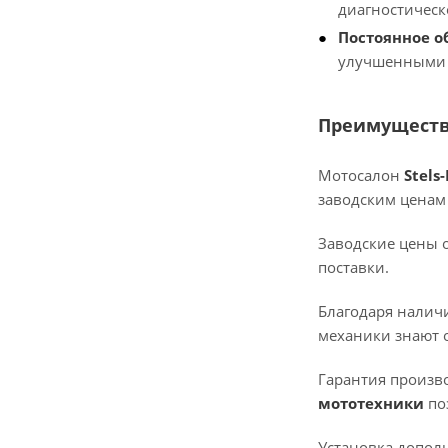
диагностическ
Постоянное о
улучшенными 
Преимуществ
Мотосалон
Stels-
заводским ценам 
Заводские цены 
поставки.
Благодаря налич
механики знают о
Гарантия произво
мототехники
по
Установка допол