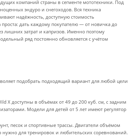
едущих компаний страны в сегменте мототехники. Под
лноценных эндуро и снегоходов. Вся техника
чивают надёжность, доступную стоимость
проста: дать каждому покупателю — от новичка до
без лишних затрат и капризов. Именно поэтому
модельный ряд постоянно обновляется с учётом
озволяет подобрать подходящий вариант для любой цели
ld X доступны в объёмах от 49 до 200 куб. см, с задним
аторами. Модели для детей от 5 лет имеют регулятор
рунт, песок и спортивные трассы. Двигатели объёмом
что нужно для тренировок и любительских соревнований.