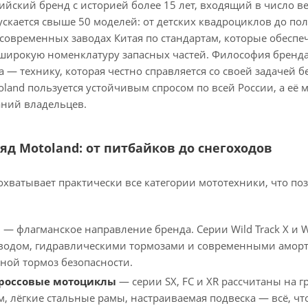
йский бренд с историей более 15 лет, входящий в число в
скается свыше 50 моделей: от детских квадроциклов до по
 современных заводах Китая по стандартам, которые обеспе
широкую номенклатуру запасных частей. Философия бренда 
 — технику, которая честно справляется со своей задачей 
land пользуется устойчивым спросом по всей России, а её 
ний владельцев.
д Motoland: от питбайков до снегоходов
охватывает практически все категории мототехники, что п
ы
— флагманское направление бренда. Серии Wild Track X и Wi
одом, гидравлическими тормозами и современными амортиз
чной тормоз безопасности.
кроссовые мотоциклы
— серии SX, FC и XR рассчитаны на г
см, лёгкие стальные рамы, настраиваемая подвеска — всё, 