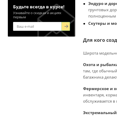
Эндуро и до
Будьте всегда в курсе!
грунтовых дор
Узнавайте о скидках и акциях
полноценным т
первым
Скутеры и м
Для кого соз
Широта модельно
Охота и рыбалк
там, где обычны
багажника делаю
Фермерское и х
инвентаря, корма
обслуживается в 
Экстремальный 