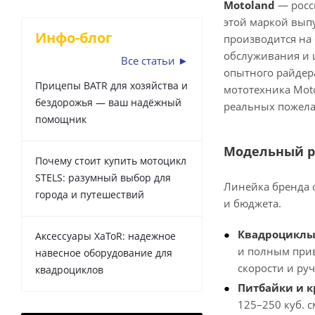
Motoland
— росси
этой маркой выпу
Инфо-блог
производится на
обслуживания и 
Все статьи ►
опытного райдера
Прицепы BATR для хозяйства и
мототехника Moto
бездорожья — ваш надёжный
реальных пожела
помощник
Модельный ря
Почему стоит купить мотоцикл
STELS: разумный выбор для
Линейка бренда 
города и путешествий
и бюджета.
Квадроцикл
Аксессуары XaToR: надежное
и полным прив
навесное оборудование для
скорости и ру
квадроциклов
Питбайки и 
125–250 куб. 