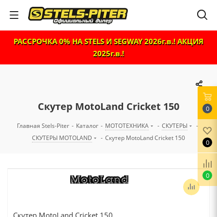
РАССРОЧКА 0% НА STELS И SEGWAY 2026г.в.! АКЦИЯ
2025г.в.!
Скутер MotoLand Cricket 150
0
Главная Stels-Piter
-
Каталог
-
МОТОТЕХНИКА
-
СКУТЕРЫ
-
СКУТЕРЫ MOTOLAND
-
Скутер MotoLand Cricket 150
0
0
Скутер MotoLand Cricket 150