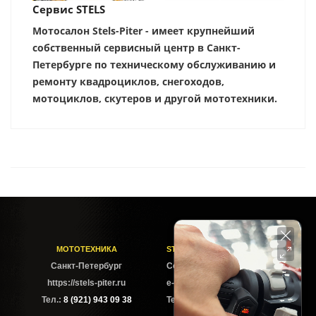
Сервис STELS
Мотосалон Stels-Piter - имеет крупнейший
собственный сервисный центр в Санкт-
Петербурге по техническому обслуживанию и
ремонту квадроциклов, снегоходов,
мотоциклов, скутеров и другой мототехники.
МОТОТЕХНИКА
STELS-PITER СОФИЙСКАЯ
Cанкт-Петербург
Софийская ул. 6Б
https://stels-piter.ru
e-mail: sales@stels-piter.ru
Тел.:
8 (921) 943 09 38
Тел.:
8 (921) 943 09 38