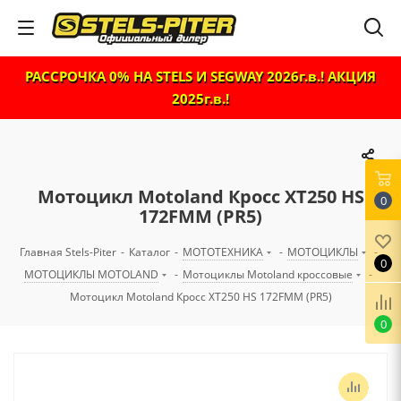
РАССРОЧКА 0% НА STELS И SEGWAY 2026г.в.! АКЦИЯ
2025г.в.!
Мотоцикл Motoland Кросс XT250 HS
0
172FMM (PR5)
Главная Stels-Piter
-
Каталог
-
МОТОТЕХНИКА
-
МОТОЦИКЛЫ
-
0
МОТОЦИКЛЫ MOTOLAND
-
Мотоциклы Motoland кроссовые
-
Мотоцикл Motoland Кросс XT250 HS 172FMM (PR5)
0