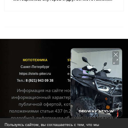
МОТОТЕХНИКА
STELS-PITER СОФИЙСКАЯ
Cанкт-Петербург
Софийская ул. 6Б
https://stels-piter.ru
e-mail: sales@stels-piter.ru
Тел.:
8 (921) 943 09 38
Тел.:
8 (921) 943 09 38
Информация на сайте носит исключительно
информационный характер и не может считаться
публичной офертой, которая определяется
положениями статьи 437 (п.2) ГК РФ. Для получения
подробной информации об имеющихся товарах и
ценах воспользуйтесь контактами, указанными на
Пользуясь сайтом, вы соглашаетесь с тем, что мы