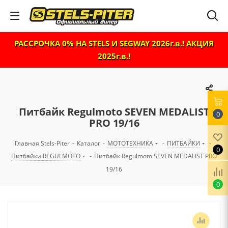
РАССРОЧКА 0% НА STELS И SEGWAY 2026г.в.! АКЦИЯ
2025г.в.!
Питбайк Regulmoto SEVEN MEDALIST
0
PRO 19/16
Главная Stels-Piter
-
Каталог
-
МОТОТЕХНИКА
-
ПИТБАЙКИ
-
0
Питбайки REGULMOTO
-
Питбайк Regulmoto SEVEN MEDALIST PRO
19/16
0