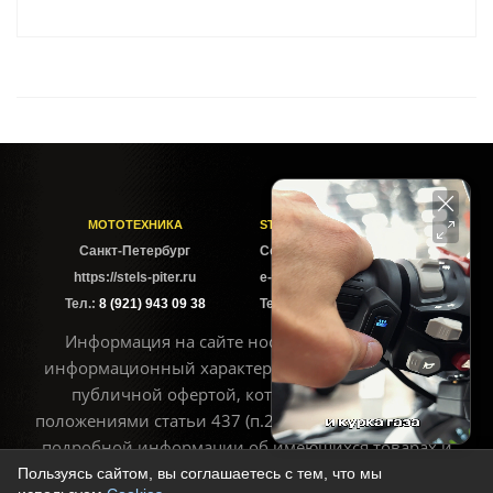
МОТОТЕХНИКА
STELS-PITER СОФИЙСКАЯ
Cанкт-Петербург
Софийская ул. 6Б
https://stels-piter.ru
e-mail: sales@stels-piter.ru
Тел.:
8 (921) 943 09 38
Тел.:
8 (921) 943 09 38
Информация на сайте носит исключительно
информационный характер и не может считаться
публичной офертой, которая определяется
положениями статьи 437 (п.2) ГК РФ. Для получения
подробной информации об имеющихся товарах и
ценах воспользуйтесь контактами, указанными на
Пользуясь сайтом, вы соглашаетесь с тем, что мы