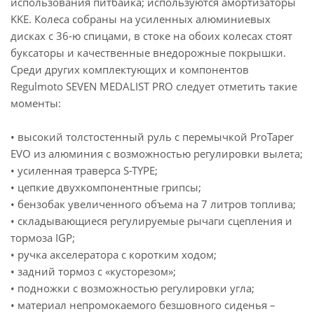
использования питбайка; используются амортизаторы
KKE. Колеса собраны на усиленных алюминиевых
дисках с 36-ю спицами, в стоке на обоих колесах стоят
буксаторы и качественные внедорожные покрышки.
Среди других комплектующих и компонентов
Regulmoto SEVEN MEDALIST PRO следует отметить такие
моменты:
• высокий толстостенный руль с перемычкой ProTaper
EVO из алюминия с возможностью регулировки вылета;
• усиленная траверса S-TYPE;
• цепкие двухкомпонентные грипсы;
• бензобак увеличенного объема на 7 литров топлива;
• складывающиеся регулируемые рычаги сцепления и
тормоза IGP;
• ручка акселератора с коротким ходом;
• задний тормоз с «кусторезом»;
• подножки с возможностью регулировки угла;
• материал непромокаемого безшовного сиденья –