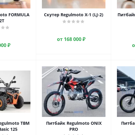
moto FORMULA
Скутер Regulmoto X-1 (LJ-2)
Питбайк
2T
от
168 000 ₽
000 ₽
egulmoto TBM
Питбайк Regulmoto ONIX
Питба
asic 125
PRO