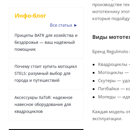
производстве тех
мототехнику этог
Инфо-блог
которые подойдут
Все статьи ►
Прицепы BATR для хозяйства и
Виды мототе
бездорожья — ваш надёжный
помощник
Бренд Regulmoto 
Квадроциклы —
Почему стоит купить мотоцикл
Мотоциклы — с
STELS: разумный выбор для
города и путешествий
Скутеры — удо
Питбайки — к
Мопеды — иде
Аксессуары XaToR: надежное
навесное оборудование для
квадроциклов
Каждая модель о
эксплуатации.