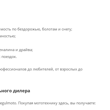
ость по бездорожью, болотам и снегу;
мностью;
еналина и драйва;
 поездок.
рофессионалов до любителей, от взрослых до
ьного дилера
egulmoto. Покупая мототехнику здесь, вы получаете: