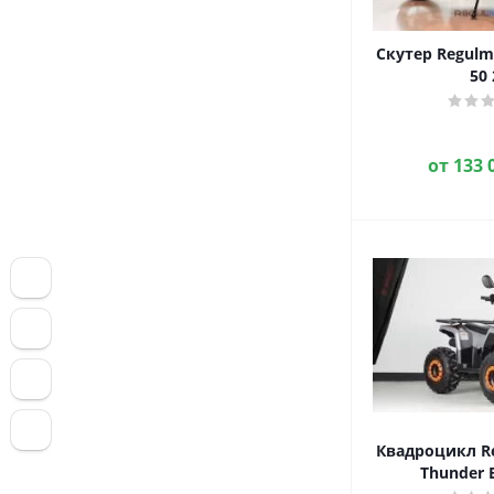
Скутер Regul
50 
от
133 
Квадроцикл R
Thunder B