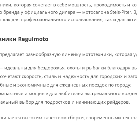
ники, которая сочетает в себе мощность, проходимость и к
о бренда у официального дилера — мотосалона Stels-Piter.
 как для профессионального использования, так и для акти
хники Regulmoto
предлагает разнообразную линейку мототехники, которая у
 идеальны для бездорожья, охоты и рыбалки благодаря в
очетают скорость, стиль и надёжность для городских и заг
бные и экономичные для ежедневных поездок по городу;
омпактные и мощные для любителей экстремального вожде
альный выбор для подростков и начинающих райдеров.
тличается высоким качеством сборки, современными техно