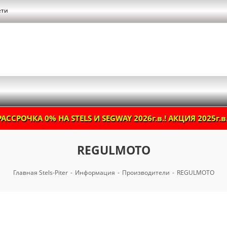
ети
РАССРОЧКА 0% НА STELS И SEGWAY 2026г.в.! АКЦИЯ 2025г.в.
REGULMOTO
Главная Stels-Piter
-
Информация
-
Производители
-
REGULMOTO