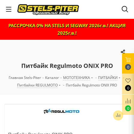
РАССРОЧКА 0% НА STELS И SEGWAY 2026г.в.! АКЦИЯ
2025г.в.!
Питбайк Regulmoto ONIX PRO
0
Главная Stels-Piter
-
Каталог
-
МОТОТЕХНИКА
-
ПИТБАЙКИ
-
Питбайки REGULMOTO
-
Питбайк Regulmoto ONIX PRO
0
0