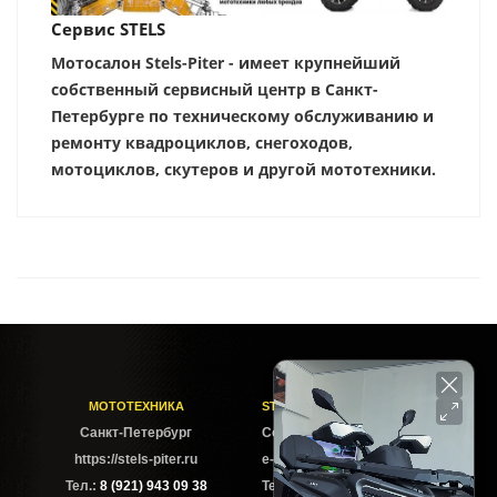
Сервис STELS
Мотосалон Stels-Piter - имеет крупнейший
собственный сервисный центр в Санкт-
Петербурге по техническому обслуживанию и
ремонту квадроциклов, снегоходов,
мотоциклов, скутеров и другой мототехники.
МОТОТЕХНИКА
STELS-PITER СОФИЙСКАЯ
Cанкт-Петербург
Софийская ул. 6Б
https://stels-piter.ru
e-mail: sales@stels-piter.ru
Тел.:
8 (921) 943 09 38
Тел.:
8 (921) 943 09 38