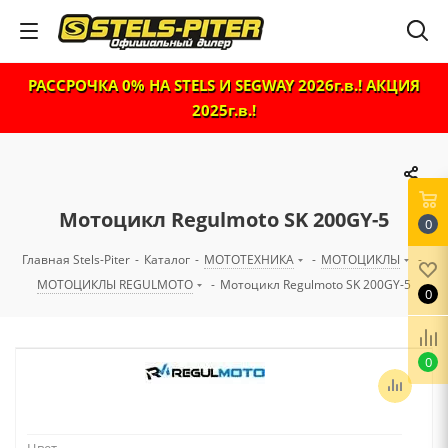
РАССРОЧКА 0% НА STELS И SEGWAY 2026г.в.! АКЦИЯ
2025г.в.!
Мотоцикл Regulmoto SK 200GY-5
0
Главная Stels-Piter
-
Каталог
-
МОТОТЕХНИКА
-
МОТОЦИКЛЫ
-
МОТОЦИКЛЫ REGULMOTO
-
Мотоцикл Regulmoto SK 200GY-5
0
0