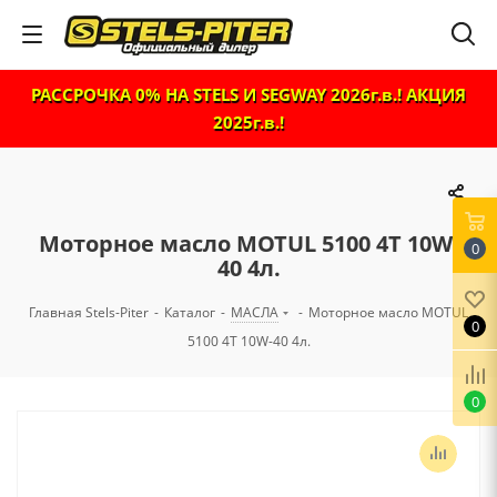
РАССРОЧКА 0% НА STELS И SEGWAY 2026г.в.! АКЦИЯ
2025г.в.!
Моторное масло MOTUL 5100 4T 10W-
0
40 4л.
Главная Stels-Piter
-
Каталог
-
МАСЛА
-
Моторное масло MOTUL
0
5100 4T 10W-40 4л.
0