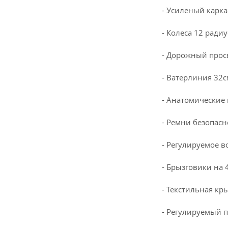
- Усиленый карка
- Колеса 12 радиу
- Дорожный просв
- Ватерлиния 32с
- Анатомические 
- Ремни безопас
- Регулируемое в
- Брызговики на 
- Текстильная кр
- Регулируемый п