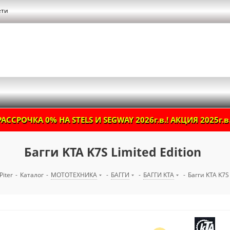
ети
РАССРОЧКА 0% НА STELS И SEGWAY 2026г.в.! АКЦИЯ 2025г.в.
Багги KTA K7S Limited Edition
Piter
-
Каталог
-
МОТОТЕХНИКА
-
БАГГИ
-
БАГГИ KTA
-
Багги KTA K7S 