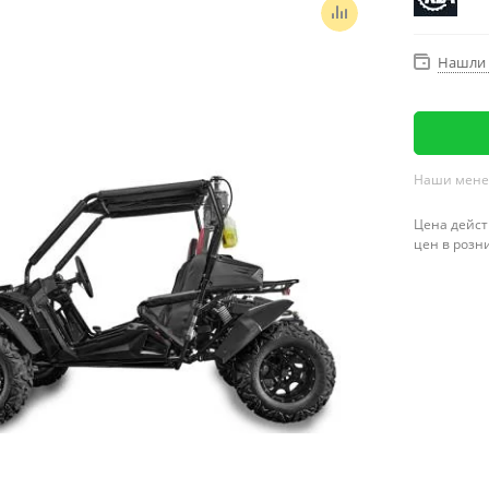
Нашли 
Наши менед
Цена дейст
цен в розн