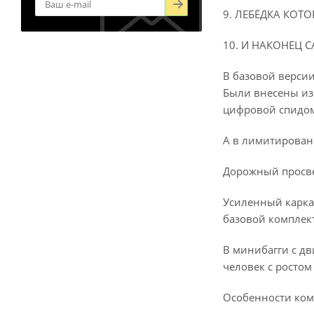
9. ЛЕБЁДКА КОТ
10. И НАКОНЕЦ 
В базовой верси
Были внесены из
цифровой спидом
А в лимитирован
Дорожный просвет
Усиленный каркас
базовой комплект
В минибагги с дв
человек с ростом 
Особенности ком