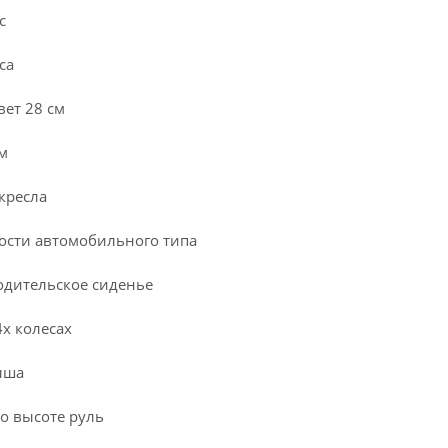
с
са
ет 28 см
м
кресла
ности автомобильного типа
одительское сиденье
4х колесах
ыша
о высоте руль