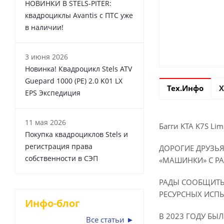
НОВИНКИ В STELS-PITER:
квадроциклы Avantis с ПТС уже
в наличии!
3 июня 2026
Новинка! Квадроцикл Stels ATV
Guepard 1000 (PE) 2.0 K01 LX
Тех.Инфо
Х
EPS Экспедиция
11 мая 2026
Багги KTA K7S Lim
Покупка квадроциклов Stels и
регистрация права
ДОРОГИЕ ДРУЗЬЯ
собственности в СЭП
«МАШИНКИ» С РА
РАДЫ СООБЩИТЬ 
РЕСУРСНЫХ ИСПЫ
Инфо-блог
В 2023 ГОДУ Б
Все статьи ►