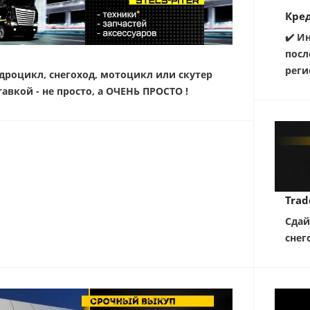
Кред
✔️ И
посл
реги
дроцикл, снегоход, мотоцикл или скутер
тавкой - не просто, а ОЧЕНЬ ПРОСТО !
Trad
Сдай
снег