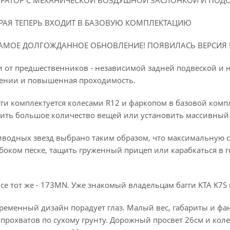
ЮРАТОР С МЕХАНИЧЕСКОЙ ВОЗДУШНОЙ ЗАСЛОНКОЙ И ПОДО
ОРАЯ ТЕПЕРЬ ВХОДИТ В БАЗОВУЮ КОМПЛЕКТАЦИЮ
САМОЕ ДОЛГОЖДАННОЕ ОБНОВЛЕНИЕ! ПОЯВИЛАСЬ ВЕРСИЯ 
 от предшественников - независимой задней подвеской и 
ении и повышенная проходимость.
ги комплектуется колесами R12 и фаркопом в базовой комп
тить большое количество вещей или установить массивный
одных звезд выбрано таким образом, что максимальную ско
лубоком песке, тащить груженный прицеп или карабкаться в 
все тот же - 173MN. Уже знакомый владельцам багги KTA K7S и
ременный дизайн порадует глаз. Малый вес, габариты и фа
рохватов по сухому грунту. Дорожный просвет 26см и колес