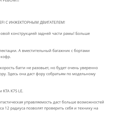
ГРЕВОМ!!!
EFI С ИНЖЕКТОРНЫМ ДВИГАТЕЛЕМ!
новой конструкцией задней части рамы! Больше
лектации. А вместительный багажник с бортами
 кофр.
рость багги не разовьет, но будет очень уверенно
гору. Здесь она даст фору собратьям по модельному
 KTA K7S LE.
нтастическая управляемость даст больше возможностей
а 12 радиуса позволят проверить себя и технику на