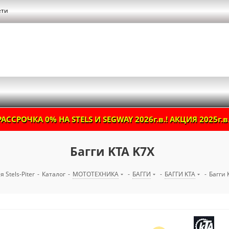
ети
РАССРОЧКА 0% НА STELS И SEGWAY 2026г.в.! АКЦИЯ 2025г.в.
Багги KTA K7X
 Stels-Piter
-
Каталог
-
МОТОТЕХНИКА
-
БАГГИ
-
БАГГИ KTA
-
Багги 