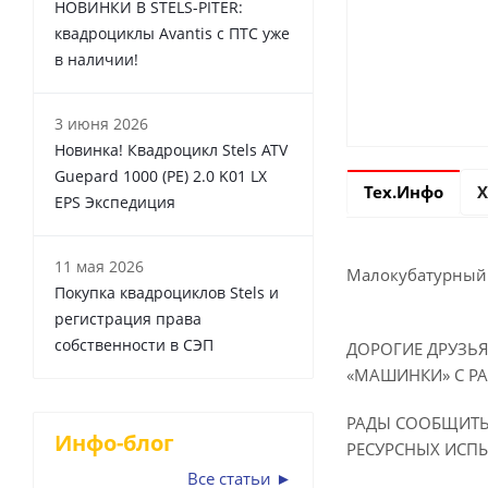
НОВИНКИ В STELS-PITER:
квадроциклы Avantis с ПТС уже
в наличии!
3 июня 2026
Новинка! Квадроцикл Stels ATV
Guepard 1000 (PE) 2.0 K01 LX
Тех.Инфо
Х
EPS Экспедиция
11 мая 2026
Малокубатурный Б
Покупка квадроциклов Stels и
регистрация права
собственности в СЭП
ДОРОГИЕ ДРУЗЬЯ
«МАШИНКИ» С РА
РАДЫ СООБЩИТЬ 
Инфо-блог
РЕСУРСНЫХ ИСПЫ
Все статьи ►