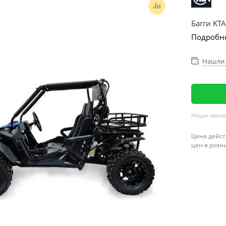
Багги KT
Подробн
Нашли 
Наши менед
Цена дейст
цен в розн