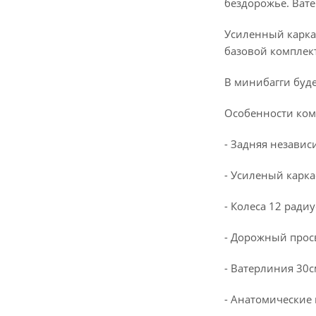
бездорожье. Вате
Усиленный каркас
базовой комплект
В минибагги буде
Особенности ком
- Задняя независ
- Усиленый карка
- Колеса 12 радиу
- Дорожный просв
- Ватерлиния 30с
- Анатомические 