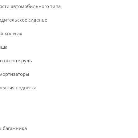
ности автомобильного типа
одительское сиденье
4х колесах
ыша
о высоте руль
амортизаторы
редняя подвеска
к багажника