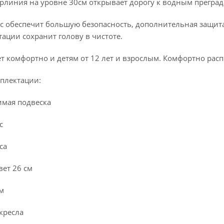
рлиния на уровне 30см открывает дорогу к водным преград
 обеспечит большую безопасность, дополнительная защита 
ации сохранит голову в чистоте.
т комфортно и детям от 12 лет и взрослым. Комфортно распо
плектации:
имая подвеска
с
са
ет 26 см
м
кресла