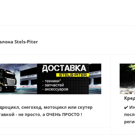
лона Stels-Piter
Кред
дроцикл, снегоход, мотоцикл или скутер
✔️ И
тавкой - не просто, а ОЧЕНЬ ПРОСТО !
посл
реги