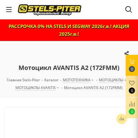
РАССРОЧКА 0% НА STELS И SEGWAY 2026г.в.! АКЦИЯ
2025г.в.!
Мотоцикл AVANTIS A2 (172FMM)
0
Главная Stels-Piter
-
Каталог
-
МОТОТЕХНИКА
-
МОТОЦИКЛЫ
-
МОТОЦИКЛЫ AVANTIS
-
Мотоцикл AVANTIS A2 (172FMM)
0
0