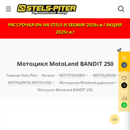
РАССРОЧКА 0% НА STELS И SEGWAY 2026г.в.! АКЦИЯ
2025г.в.!
Мотоцикл MotoLand BANDIT 250
0
Главная Stels-Piter
-
Каталог
-
МОТОТЕХНИКА
-
МОТОЦИКЛЫ
-
МОТОЦИКЛЫ MOTOLAND
-
Мотоциклы Motoland дорожные
-
0
Мотоцикл MotoLand BANDIT 250
0