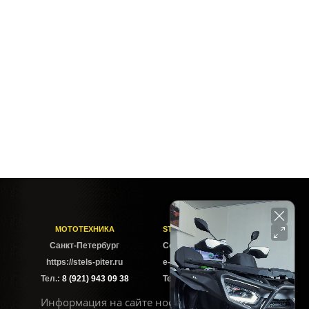
Пуско-зарядное устройство JIC ENERGY Т-800
МОТОТЕХНИКА
STELS-PITER СОФИЙСКАЯ
Cанкт-Петербург
Софийская ул. 6Б
https://stels-piter.ru
e-mail: sales@stels-piter.ru
Тел.:
8 (921) 943 09 38
Тел.:
8 (921) 943 09 38
Информация на сайте носит исключительно