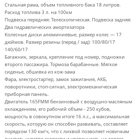
Стальная рама, объем топливного бака 18 литров.
Расход топлива 3 л. на 100км
Подвеска передняя: Телескопическая. Подвеска задняя:
Два гидравлических амортизатора
Колесные диски алюминиевые, размер колес — 17
дюймов. Размер резины (перед / зад): 100/80/17
140/60/17
Багажник, зеркала, крепление под номер, подножки
второго пассажира. Тормоза барабанные. Мягкое
сиденье, обшивка из кож-зама
Фара, электростартер, замок зажигания, АКБ,
поворотники, стоп-сигнал, электромеханическая
приборная панель.
Двигатель 165FMM бензиновый с воздушно-масляным
охлаждением, его рабочий объем - 250 кубов,
мощность в совокупном итоге 16 л.с., а максимальная
скорость, которую он способен развивать, составляет
порядком 130 км/ч, что с лихвой позволяет новичкам
ощутить чувство скорости и уверенность на дороге.