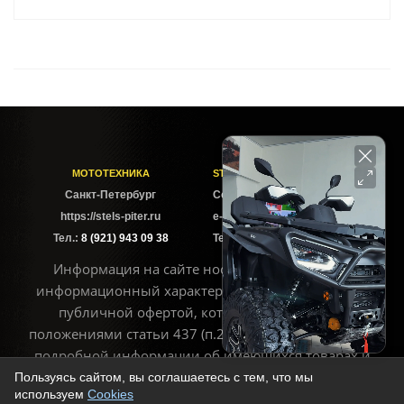
МОТОТЕХНИКА
STELS-PITER СОФИЙСКАЯ
Cанкт-Петербург
Софийская ул. 6Б
https://stels-piter.ru
e-mail: sales@stels-piter.ru
Тел.:
8 (921) 943 09 38
Тел.:
8 (921) 943 09 38
Информация на сайте носит исключительно
информационный характер и не может считаться
публичной офертой, которая определяется
положениями статьи 437 (п.2) ГК РФ. Для получения
подробной информации об имеющихся товарах и
ценах воспользуйтесь контактами, указанными на
Пользуясь сайтом, вы соглашаетесь с тем, что мы
используем
Cookies
сайте