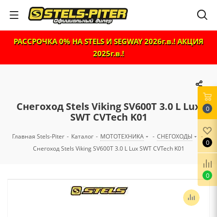
РАССРОЧКА 0% НА STELS И SEGWAY 2026г.в.! АКЦИЯ
2025г.в.!
Снегоход Stels Viking SV600T 3.0 L Lux
0
SWT CVTech K01
Главная Stels-Piter
-
Каталог
-
МОТОТЕХНИКА
-
СНЕГОХОДЫ
-
0
Снегоход Stels Viking SV600T 3.0 L Lux SWT CVTech K01
0