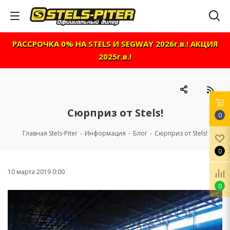
РАССРОЧКА 0% НА STELS И SEGWAY 2026г.в.! АКЦИЯ
2025г.в.!
Сюрприз от Stels!
0
Главная Stels-Piter
-
Информация
-
Блог
-
Сюрприз от Stels!
0
10 марта 2019 0:00
0