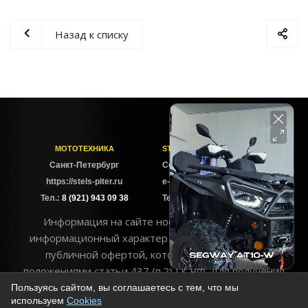
Назад к списку
МОТОТЕХНИКА
STELS-PITER СОФИЙСКАЯ
Cанкт-Петербург
Софийская ул. 6Б
https://stels-piter.ru
e-mail: sales@stels-piter.ru
Тел.:
8 (921) 943 09 38
Тел.:
8 (921) 943 09 38
Информация на сайте носит исключительно
информационный характер и не может считаться
публичной офертой, которая определяется
положениями статьи 437 (п.2) ГК РФ. Для получения
подробной информации об имеющихся товарах и ценах
Пользуясь сайтом, вы соглашаетесь с тем, что мы
используем
Cookies
воспользуйтесь контактами, указанными на сайте