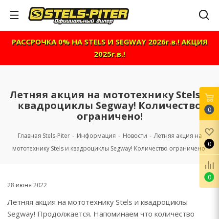
РАССРОЧКА 0% НА STELS И SEGWAY 2026г.в.! АКЦИЯ
2025г.в.!
Летняя акция на мототехнику Stels и
квадроциклы Segway! Количество
0
ограничено!
Главная Stels-Piter
-
Информация
-
Новости
-
Летняя акция на
0
мототехнику Stels и квадроциклы Segway! Количество ограничено!
0
28 июня 2022
Летняя акция на мототехнику Stels и квадроциклы
Segway! Продолжается. Напоминаем что количество