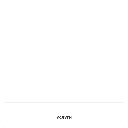
Квадроцикл Stels ATV 800 Guepard TE 2.0 K01
Услуги