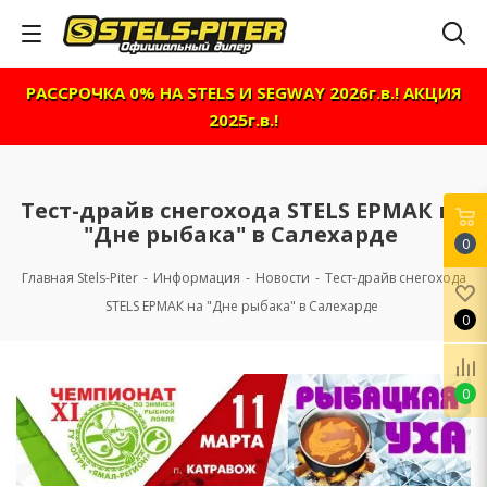
РАССРОЧКА 0% НА STELS И SEGWAY 2026г.в.! АКЦИЯ
2025г.в.!
Тест-драйв снегохода STELS ЕРМАК на
"Дне рыбака" в Салехарде
0
Главная Stels-Piter
-
Информация
-
Новости
-
Тест-драйв снегохода
STELS ЕРМАК на "Дне рыбака" в Салехарде
0
0