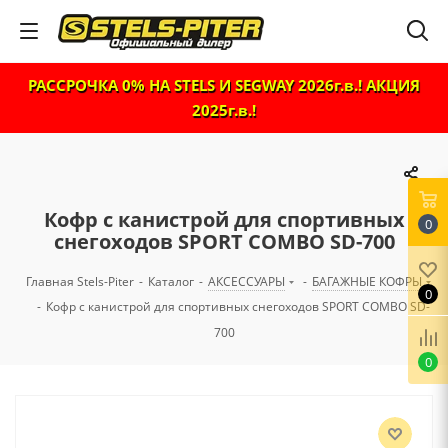
РАССРОЧКА 0% НА STELS И SEGWAY 2026г.в.! АКЦИЯ
2025г.в.!
Кофр с канистрой для спортивных
0
снегоходов SPORT COMBO SD-700
Главная Stels-Piter
-
Каталог
-
АКСЕССУАРЫ
-
БАГАЖНЫЕ КОФРЫ
0
-
Кофр с канистрой для спортивных снегоходов SPORT COMBO SD-
700
0