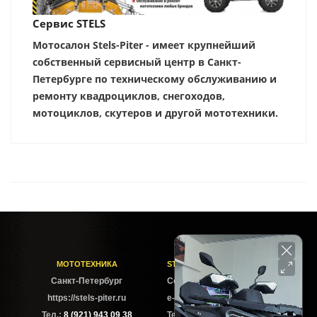
Сервис STELS
Мотосалон Stels-Piter - имеет крупнейший
собственный сервисный центр в Санкт-
Петербурге по техническому обслуживанию и
ремонту квадроциклов, снегоходов,
мотоциклов, скутеров и другой мототехники.
МОТОТЕХНИКА
STELS-PITER СОФИЙСКАЯ
Cанкт-Петербург
Софийская ул. 6Б
https://stels-piter.ru
e-mail: sales@stels-piter.ru
Тел.:
8 (921) 943 09 38
Тел.:
8 (921) 943 09 38