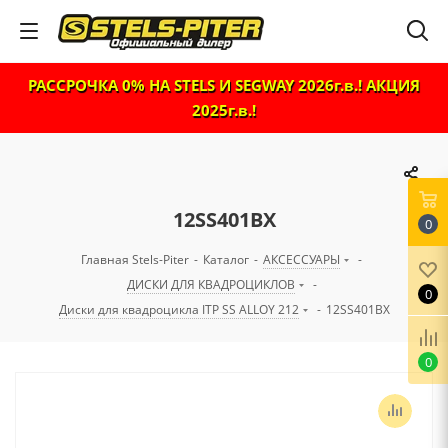
РАССРОЧКА 0% НА STELS И SEGWAY 2026г.в.! АКЦИЯ
2025г.в.!
12SS401BX
0
Главная Stels-Piter
-
Каталог
-
АКСЕССУАРЫ
-
ДИСКИ ДЛЯ КВАДРОЦИКЛОВ
-
0
Диски для квадроцикла ITP SS ALLOY 212
-
12SS401BX
0