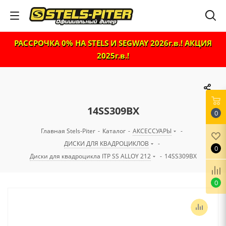
РАССРОЧКА 0% НА STELS И SEGWAY 2026г.в.! АКЦИЯ
2025г.в.!
14SS309BX
0
Главная Stels-Piter
-
Каталог
-
АКСЕССУАРЫ
-
ДИСКИ ДЛЯ КВАДРОЦИКЛОВ
-
0
Диски для квадроцикла ITP SS ALLOY 212
-
14SS309BX
0