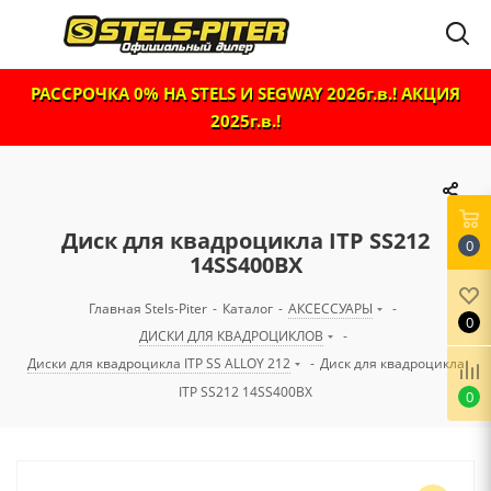
РАССРОЧКА 0% НА STELS И SEGWAY 2026г.в.! АКЦИЯ
2025г.в.!
Диск для квадроцикла ITP SS212
0
14SS400BX
Главная Stels-Piter
-
Каталог
-
АКСЕССУАРЫ
-
0
ДИСКИ ДЛЯ КВАДРОЦИКЛОВ
-
Диски для квадроцикла ITP SS ALLOY 212
-
Диск для квадроцикла
ITP SS212 14SS400BX
0