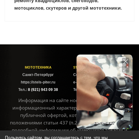
ремонту квадроциклов, снегоходов,
мотоциклов, скутеров и другой мототехники.
МОТОТЕХНИКА
STELS-PITER СОФИЙСКАЯ
Cанкт-Петербург
Софийская ул. 6Б
https://stels-piter.ru
e-mail: sales@stels-piter.ru
Тел.:
8 (921) 943 09 38
Тел.:
8 (921) 943 09 38
Информация на сайте носит исключительно
информационный характер и не может считаться
публичной офертой, которая определяется
положениями статьи 437 (п.2) ГК РФ. Для получения
подробной информации об имеющихся товарах и
ценах воспользуйтесь контактами, указанными на
Пользуясь сайтом, вы соглашаетесь с тем, что мы