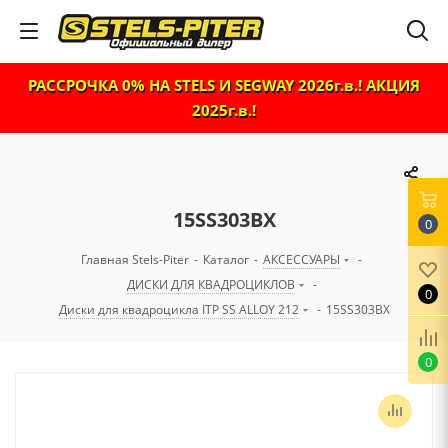
РАССРОЧКА 0% НА STELS И SEGWAY 2026г.в.! АКЦИЯ
2025г.в.!
15SS303BX
0
Главная Stels-Piter
-
Каталог
-
АКСЕССУАРЫ
-
ДИСКИ ДЛЯ КВАДРОЦИКЛОВ
-
0
Диски для квадроцикла ITP SS ALLOY 212
-
15SS303BX
0