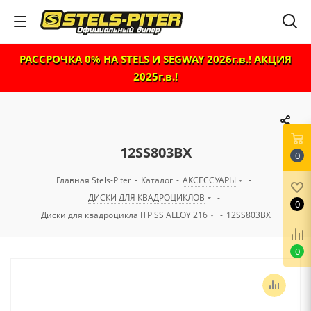
РАССРОЧКА 0% НА STELS И SEGWAY 2026г.в.! АКЦИЯ
2025г.в.!
12SS803BX
0
Главная Stels-Piter
-
Каталог
-
АКСЕССУАРЫ
-
ДИСКИ ДЛЯ КВАДРОЦИКЛОВ
-
0
Диски для квадроцикла ITP SS ALLOY 216
-
12SS803BX
0