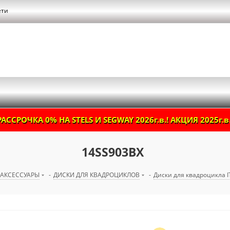
ети
РАССРОЧКА 0% НА STELS И SEGWAY 2026г.в.! АКЦИЯ 2025г.в.
14SS903BX
АКСЕССУАРЫ
-
ДИСКИ ДЛЯ КВАДРОЦИКЛОВ
-
Диски для квадроцикла I