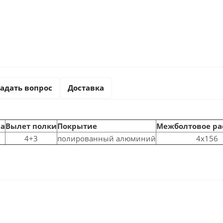
адать вопрос
Доставка
а
Вылет полки
Покрытие
Межболтовое ра
4+3
полированный алюминий
4x156