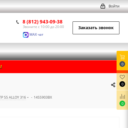
Войти
8 (812) 943-09-38
Звоните с 10:00 до 20:00
Заказать звонок
MAX чат
0
!
0
TP SS ALLOY 316
-
14SS903BX
0