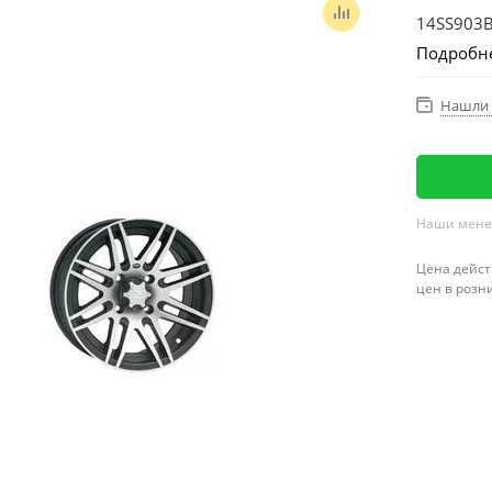
14SS903
Подробн
Нашли 
Наши менед
Цена дейст
цен в розн